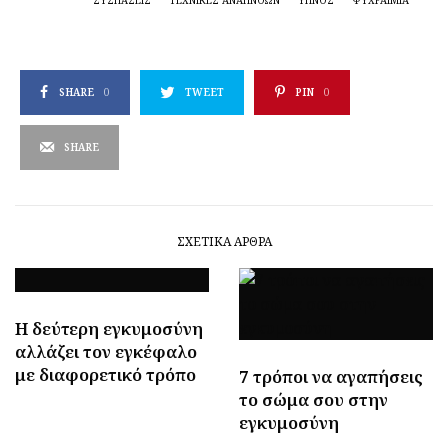
SHARE
0
TWEET
PIN
0
SHARE
ΣΧΕΤΙΚΆ ΆΡΘΡΑ
Η δεύτερη εγκυμοσύνη
αλλάζει τον εγκέφαλο
με διαφορετικό τρόπο
7 τρόποι να αγαπήσεις
το σώμα σου στην
εγκυμοσύνη