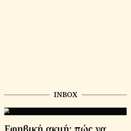
INBOX
Εφηβική ακμή: πώς να