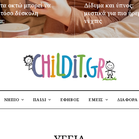
 τα οκτώ μπορεί να
Δίδυμα και ύπνος:
ι τόσο δύσκολη
μυστικά για πιο ήρε
α;
νύχτες
ΌΤΕΡΑ
ΠΕΡΙΣΣΌΤΕΡΑ
ΝΗΠΙΟ
ΠΑΙΔΙ
ΕΦΗΒΟΣ
ΕΜΕΙΣ
ΔΙΑΦΟΡΑ
ΥΓΕΙΑ