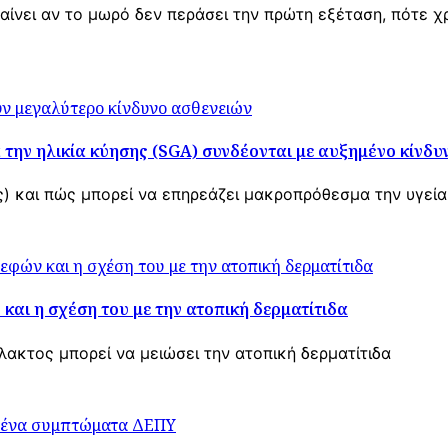
ίνει αν το μωρό δεν περάσει την πρώτη εξέταση, πότε χρ
την ηλικία κύησης (SGA) συνδέονται με αυξημένο κίνδυ
ης) και πώς μπορεί να επηρεάζει μακροπρόθεσμα την υγεία
και η σχέση του με την ατοπική δερματίτιδα
λακτος μπορεί να μειώσει την ατοπική δερματίτιδα