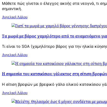
Μάθετε πώς γίνεται ο έλεγχος ακοής στα νεογνά, τι σημα
σημαντική.
Αγγελική Λάλου
Tα μωρά με βάρος χαμηλότερο από το αναμενόμενο για 
Τι είναι το SGA (χαμηλότερο βάρος για την ηλικία κύησ
Αγγελική Λάλου
H σημασία του κατσικίσιου γάλακτος στη σίτιση βρεφών 
Η σίτιση βρεφών με βρεφικό γάλα ολικού κατσικίσιου γά
Αγγελική Λάλου