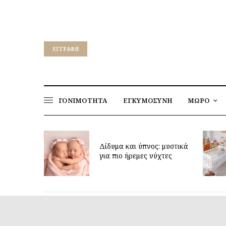
EΓΓΡΑΦΉ
ΓΟΝΙΜΟΤΗΤΑ
ΕΓΚΥΜΟΣΥΝΗ
ΜΩΡΟ
Έφτασε η στιγμή να
 και ύπνος: μυστικά
δημιουργήσεις το ιδανικό
ο ήρεμες νύχτες
παιδικό δωμάτιο;