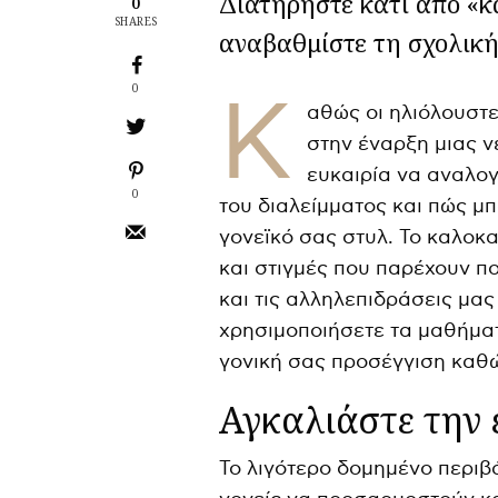
Διατηρήστε κάτι από «κ
0
SHARES
αναβαθμίστε τη σχολική
0
Κ
αθώς οι ηλιόλουστε
στην έναρξη μιας νέ
ευκαιρία να αναλογ
0
του διαλείμματος και πώς μ
γονεϊκό σας στυλ. Το καλοκα
και στιγμές που παρέχουν πο
και τις αλληλεπιδράσεις μας
χρησιμοποιήσετε τα μαθήματ
γονική σας προσέγγιση καθώ
Αγκαλιάστε την 
Το λιγότερο δομημένο περιβ