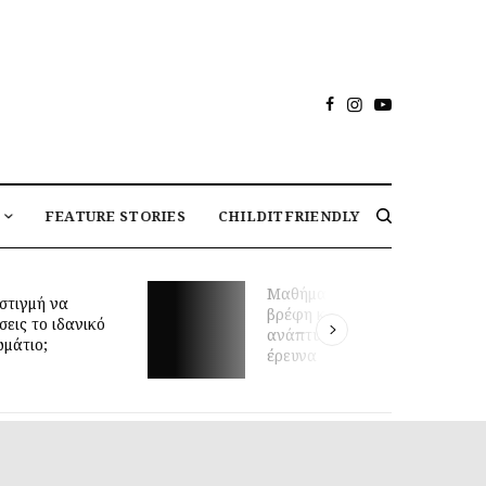
FEATURE STORIES
CHILDITFRIENDLY
Μαθήματα κολύμβησης για
στιγμή να
βρέφη και πρώιμη κινητική
σεις το ιδανικό
ανάπτυξη: τι δείχνει νέα
ωμάτιο;
έρευνα