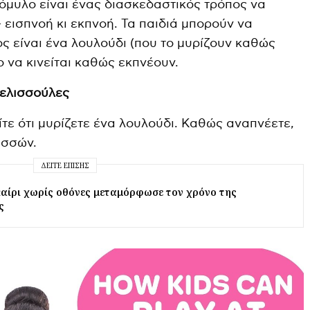
μυλο είναι ένας διασκεδαστικός τρόπος να
r
 εισπνοή κι εκπνοή. Τα παιδιά μπορούν να
e
ς είναι ένα λουλούδι (που το μυρίζουν καθώς
e
 να κινείται καθώς εκπνέουν.
n
μελισσούλες
τε ότι μυρίζετε ένα λουλούδι. Καθώς αναπνέετε,
ισσών.
ΔΕΊΤΕ ΕΠΊΣΗΣ
αίρι χωρίς οθόνες μεταμόρφωσε τον χρόνο της
ς