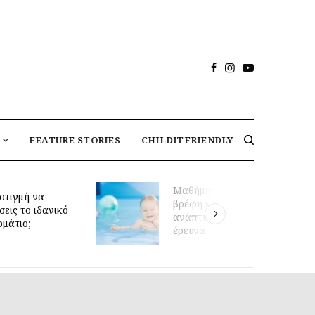
FEATURE STORIES
CHILDITFRIENDLY
Μαθήματα κολύμβησης για
βρέφη και πρώιμη κινητική
κό
ανάπτυξη: τι δείχνει νέα
έρευνα