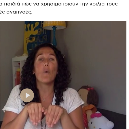
α παιδιά πώς να χρησιμοποιούν την κοιλιά τους
ές αναπνοές.
P
l
a
y