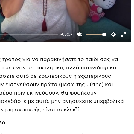
-05:07
M
S
E
u
e
n
 τρόπος για να παρακινήσετε το παιδί σας να
t
t
t
ία με έναν μη απειλητικό, αλλά παιχνιδιάρικο
e
t
e
μάσετε αυτό σε εσωτερικούς ή εξωτερικούς
i
r
 αν εισπνεύσουν πρώτα (μέσω της μύτης) και
n
f
ε αέρα πριν εκπνεύσουν, θα φυσήξουν
g
u
σκεδάστε με αυτό, μην ανησυχείτε υπερβολικά
s
l
κηση αναπνοής είναι το κλειδί.
l
s
λο
c