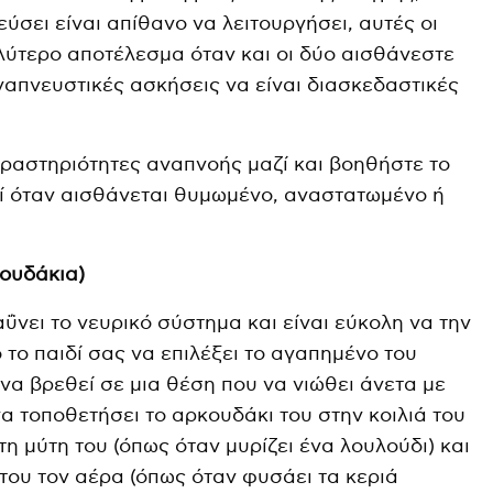
ύσει είναι απίθανο να λειτουργήσει, αυτές οι
n
f
λύτερο αποτέλεσμα όταν και οι δύο αισθάνεστε
g
u
αναπνευστικές ασκήσεις να είναι διασκεδαστικές
s
l
l
s
δραστηριότητες αναπνοής μαζί και βοηθήστε το
εί όταν αισθάνεται θυμωμένο, αναστατωμένο ή
c
r
e
κουδάκια)
e
ΰνει το νευρικό σύστημα και είναι εύκολη να την
n
ό το παιδί σας να επιλέξει το αγαπημένο του
να βρεθεί σε μια θέση που να νιώθει άνετα με
να τοποθετήσει το αρκουδάκι του στην κοιλιά του
τη μύτη του (όπως όταν μυρίζει ένα λουλούδι) και
του τον αέρα (όπως όταν φυσάει τα κεριά