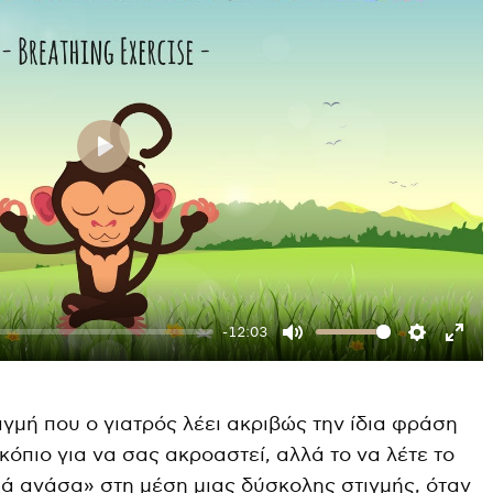
P
l
a
y
-12:03
M
S
E
u
e
n
τιγμή που ο γιατρός λέει ακριβώς την ίδια φράση
t
t
t
κόπιο για να σας ακροαστεί, αλλά το να λέτε το
e
t
e
θιά ανάσα» στη μέση μιας δύσκολης στιγμής, όταν
i
r