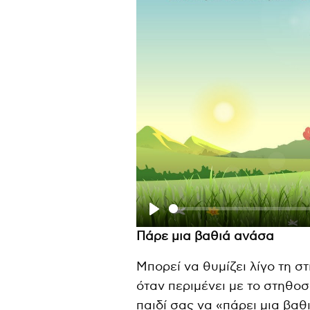
P
Πάρε μια βαθιά ανάσα
l
Μπορεί να θυμίζει λίγο τη σ
a
όταν περιμένει με το στηθοσ
y
παιδί σας να «πάρει μια βα