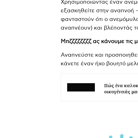
Χρησιμοποιώντας έναν ανεμό
εξασκηθείτε στην αναπνοή –
φανταστούν ότι ο ανεμόμυλο
αναπνέουν) και βλέποντάς το
Μπζζζζζζζζ ας κάνουμε τις 
Αναπνεύστε και προσποιηθεί
κάνετε έναν ήχο βουητό μελ
Πώς ένα καλοκ
οικογένειάς μα