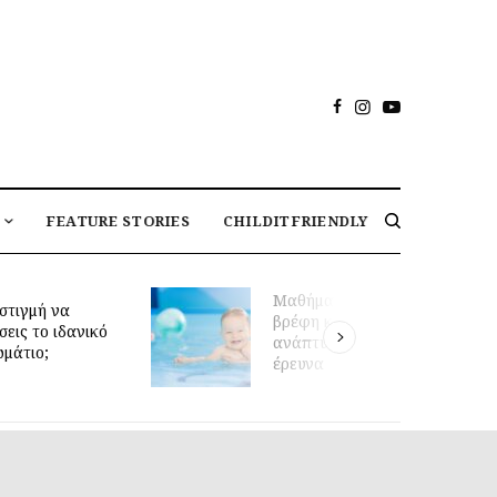
FEATURE STORIES
CHILDITFRIENDLY
Μαθήματα κολύμβησης για
στιγμή να
βρέφη και πρώιμη κινητική
σεις το ιδανικό
ανάπτυξη: τι δείχνει νέα
ωμάτιο;
έρευνα