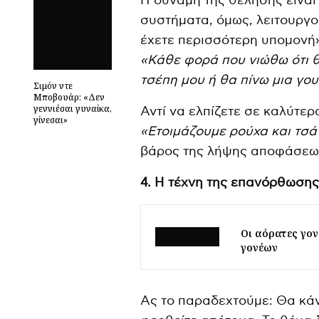
Η δύναμη της θέλησης είναι 
συστήματα, όμως, λειτουργο
έχετε περισσότερη υπομονή
«Κάθε φορά που νιώθω ότι 
τσέπη μου ή θα πίνω μια γο
Σιμόν ντε
Μποβουάρ: «Δεν
γεννιέσαι γυναίκα,
Αντί να ελπίζετε σε καλύτε
γίνεσαι»
«Ετοιμάζουμε ρούχα και τσά
βάρος της λήψης αποφάσεων 
4. Η τέχνη της επανόρθωσης 
Οι αόρατες γον
γονέων
Ας το παραδεχτούμε: Θα κά