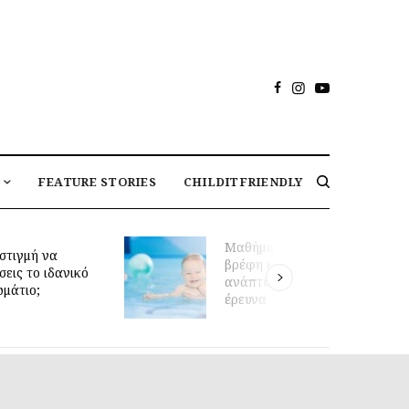
FEATURE STORIES
CHILDITFRIENDLY
Μαθήματα κολύμβησης για
στιγμή να
βρέφη και πρώιμη κινητική
σεις το ιδανικό
ανάπτυξη: τι δείχνει νέα
ωμάτιο;
έρευνα