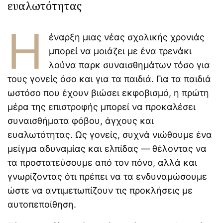
ευαλωτότητας
Γιατί τα οικογενειακά
ταξίδια μπορεί να είναι
Η
δύσκολα για παιδιά με
έναρξη μιας νέας σχολικής χρονιάς
ADHD ή αυτισμό
μπορεί να μοιάζει με ένα τρενάκι
Οι αόρατες γονεϊκές
ανάγκες πίσω από τις
λούνα παρκ συναισθημάτων τόσο για
καθημερινές φράσεις των
τους γονείς όσο και για τα παιδιά. Για τα παιδιά
γονέων
ωστόσο που έχουν βιώσει εκφοβισμό, η πρώτη
μέρα της επιστροφής μπορεί να προκαλέσει
Συμβουλές ειδικών για τις
σχέσεις με τα πεθερικά
συναισθήματα φόβου, άγχους και
ευαλωτότητας. Ως γονείς, συχνά νιώθουμε ένα
μείγμα αδυναμίας και ελπίδας — θέλοντας να
τα προστατεύσουμε από τον πόνο, αλλά και
γνωρίζοντας ότι πρέπει να τα ενδυναμώσουμε
ώστε να αντιμετωπίζουν τις προκλήσεις με
αυτοπεποίθηση.