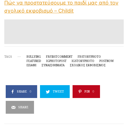
Πώς να προστατεύσουμε το παιδί μας από τον
σχολικό εκφοβισμό – Childit
TAGS
BULLYING
FBFIRSTCOMMENT
FBSTORYPHOTO
FEATURED
IGPHOTOPOST
IGSTORYPHOTO
POSTNOW
ΕΠΑΦΗ
ΣΥΝΑΙΣΘΗΜΑΤΑ
ΣΧΟΛΙΚΌΣ ΕΚΦΟΒΙΣΜΌΣ
SHARE
0
TWEET
PIN
0
SHARE