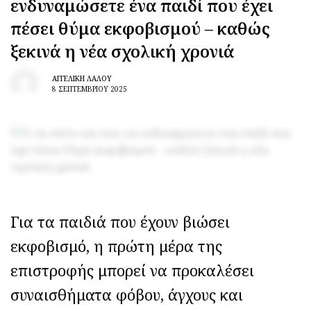
ενδυναμώσετε ένα παιδί που έχει
Μαθήματα κολύμβησης για
πέσει θύμα εκφοβισμού – καθώς
βρέφη και πρώιμη κινητική
ανάπτυξη: τι δείχνει νέα
ξεκινά η νέα σχολική χρονιά
έρευνα
Διεθνής Ημέρα Φιλίας
ΑΓΓΕΛΙΚΉ ΛΆΛΟΥ
30/7: Tα οφέλη της φιλίας
8 ΣΕΠΤΕΜΒΡΊΟΥ 2025
στην ψυχική υγεία και
ανάπτυξη των παιδιών
Ιδέες για καθημερινό
παιχνίδι που υποστηρίζουν
την ανάπτυξη του μωρού
Εφηβική ακμή: πώς να
Για τα παιδιά που έχουν βιώσει
επιλέξετε τη σωστή
θεραπεία
εκφοβισμό, η πρώτη μέρα της
επιστροφής μπορεί να προκαλέσει
Η δεύτερη εγκυμοσύνη
αλλάζει τον εγκέφαλο με
συναισθήματα φόβου, άγχους και
διαφορετικό τρόπο