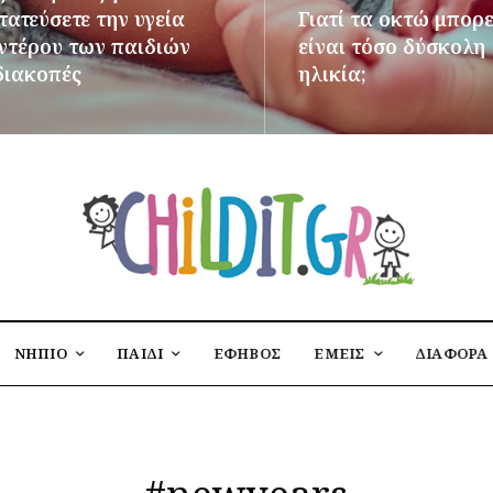
ατεύσετε την υγεία
Γιατί τα οκτώ μπορε
εντέρου των παιδιών
είναι τόσο δύσκολη
διακοπές
ηλικία;
ΌΤΕΡΑ
ΠΕΡΙΣΣΌΤΕΡΑ
ΝΗΠΙΟ
ΠΑΙΔΙ
ΕΦΗΒΟΣ
ΕΜΕΙΣ
ΔΙΑΦΟΡΑ
#newyears