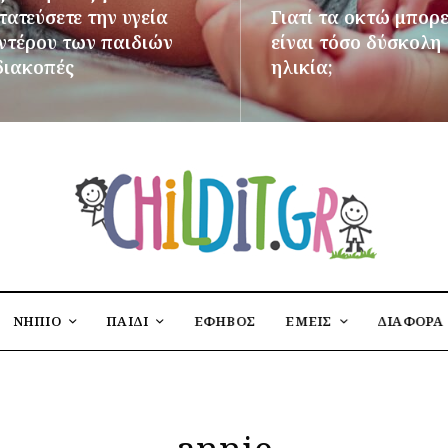
ατεύσετε την υγεία
Γιατί τα οκτώ μπορε
εντέρου των παιδιών
είναι τόσο δύσκολη
διακοπές
ηλικία;
ΌΤΕΡΑ
ΠΕΡΙΣΣΌΤΕΡΑ
ΝΗΠΙΟ
ΠΑΙΔΙ
ΕΦΗΒΟΣ
ΕΜΕΙΣ
ΔΙΑΦΟΡΑ
annie