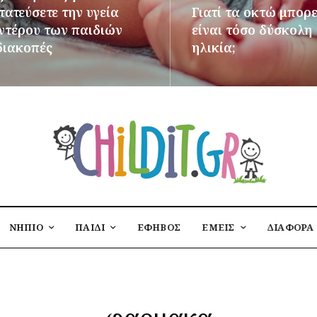
ατεύσετε την υγεία
Γιατί τα οκτώ μπορε
εντέρου των παιδιών
είναι τόσο δύσκολη
διακοπές
ηλικία;
ΌΤΕΡΑ
ΠΕΡΙΣΣΌΤΕΡΑ
ΝΗΠΙΟ
ΠΑΙΔΙ
ΕΦΗΒΟΣ
ΕΜΕΙΣ
ΔΙΑΦΟΡΑ
φαρμακα