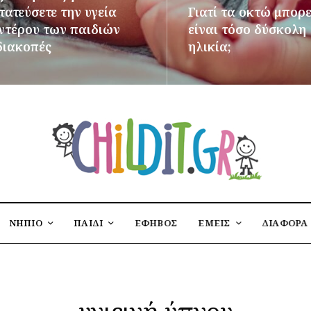
ατεύσετε την υγεία
Γιατί τα οκτώ μπορε
εντέρου των παιδιών
είναι τόσο δύσκολη
διακοπές
ηλικία;
ΌΤΕΡΑ
ΠΕΡΙΣΣΌΤΕΡΑ
ΝΗΠΙΟ
ΠΑΙΔΙ
ΕΦΗΒΟΣ
ΕΜΕΙΣ
ΔΙΑΦΟΡΑ
υγιεινή ύπνου