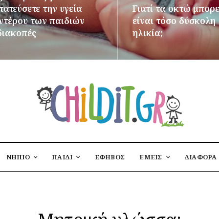
ατεύσετε την υγεία
Γιατί τα οκτώ μπορε
εντέρου των παιδιών
είναι τόσο δύσκολη
διακοπές
ηλικία;
ΌΤΕΡΑ
ΠΕΡΙΣΣΌΤΕΡΑ
ΝΗΠΙΟ
ΠΑΙΔΙ
ΕΦΗΒΟΣ
ΕΜΕΙΣ
ΔΙΑΦΟΡΑ
Μητρική γλώσσα: