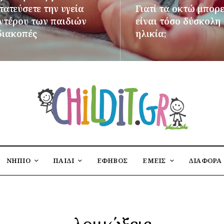
ατεύσετε την υγεία
Γιατί τα οκτώ μπορε
εντέρου των παιδιών
είναι τόσο δύσκολη
διακοπές
ηλικία;
ΌΤΕΡΑ
ΠΕΡΙΣΣΌΤΕΡΑ
ΝΗΠΙΟ
ΠΑΙΔΙ
ΕΦΗΒΟΣ
ΕΜΕΙΣ
ΔΙΑΦΟΡΑ
λοιμώξεις