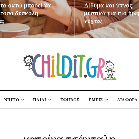
 τα οκτώ μπορεί να
Δίδυμα και ύπνος:
ι τόσο δύσκολη
μυστικά για πιο ήρε
α;
νύχτες
ΌΤΕΡΑ
ΠΕΡΙΣΣΌΤΕΡΑ
ΝΗΠΙΟ
ΠΑΙΔΙ
ΕΦΗΒΟΣ
ΕΜΕΙΣ
ΔΙΑΦΟΡΑ
κατρίνα τσάνταλη