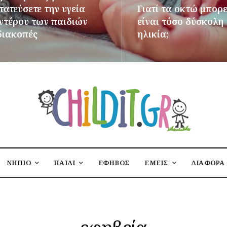
ατεύσετε την υγεία
Γιατί τα οκτώ μπορε
εντέρου των παιδιών
είναι τόσο δύσκολη
διακοπές
ηλικία;
ΌΤΕΡΑ
ΠΕΡΙΣΣΌΤΕΡΑ
ΝΗΠΙΟ
ΠΑΙΔΙ
ΕΦΗΒΟΣ
ΕΜΕΙΣ
ΔΙΑΦΟΡΑ
εφηβεία