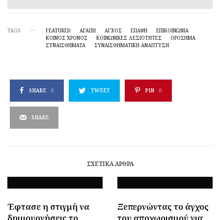
TAGS
FEATURED
ΑΓΑΠΗ
ΆΓΧΟΣ
ΕΠΑΦΗ
ΕΠΙΚΟΙΝΩΝΙΑ
ΚΟΙΝΌΣ ΧΡΌΝΟΣ
ΚΟΙΝΩΝΙΚΈΣ ΔΕΞΙΌΤΗΤΕΣ
ΟΡΌΣΗΜΑ
ΣΥΝΑΙΣΘΗΜΑΤΑ
ΣΥΝΑΙΣΘΗΜΑΤΙΚΉ ΑΝΆΠΤΥΞΗ
SHARE
0
TWEET
PIN
0
SHARE
ΣΧΕΤΙΚΆ ΆΡΘΡΑ
Έφτασε η στιγμή να
Ξεπερνώντας το άγχος
δημιουργήσεις το
του αποχωρισμού για