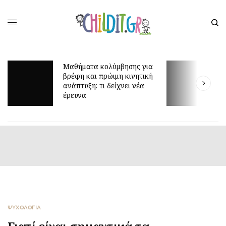
Μαθήματα κολύμβησης για
Δ
βρέφη και πρώιμη κινητική
3
ανάπτυξη: τι δείχνει νέα
σ
έρευνα
α
ΨΥΧΟΛΟΓΙΑ