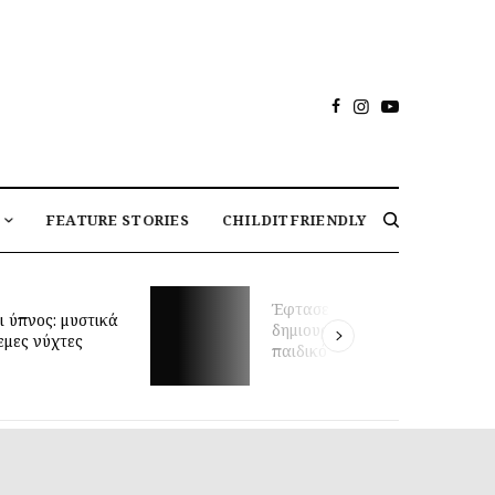
FEATURE STORIES
CHILDITFRIENDLY
Μαθήματα κολύμβησης για
στιγμή να
βρέφη και πρώιμη κινητική
σεις το ιδανικό
ανάπτυξη: τι δείχνει νέα
ωμάτιο;
έρευνα