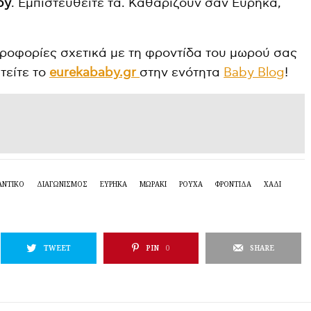
by
. Εμπιστευθείτε τα. Καθαρίζουν σαν Εύρηκα,
ληροφορίες σχετικά με τη φροντίδα του μωρού σας
τείτε το
eurekababy.gr
στην ενότητα
Baby Blog
!
ΑΝΤΙΚΟ
ΔΙΑΓΩΝΙΣΜΟΣ
ΕΎΡΗΚΑ
ΜΩΡΑΚΙ
ΡΟΥΧΑ
ΦΡΟΝΤΙΔΑ
ΧΑΔΙ
TWEET
PIN
0
SHARE