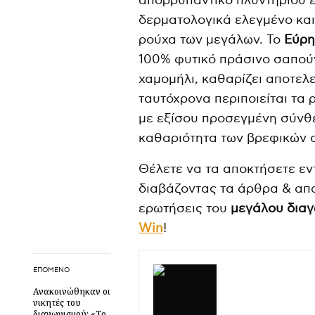
απορρυπαντικό πλυντηρίου ε
δερματολογικά ελεγμένο και 
ρούχα των μεγάλων. Το
Εύρη
100% φυτικό πράσινο σαπούνι
χαμομήλι, καθαρίζει αποτελ
ταυτόχρονα περιποιείται τα 
με εξίσου προσεγμένη σύνθε
καθαριότητα των βρεφικών σ
Θέλετε να τα αποκτήσετε ε
διαβάζοντας τα άρθρα & απα
ερωτήσεις του
μεγάλου δια
Win
!
ΕΠΌΜΕΝΟ
Ανακοινώθηκαν οι
νικητές του
διαγωνισμού: «Το