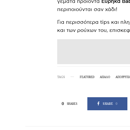
γεμάτα προϊόντα
Εύρηκα Ba
περιποιούνται σαν χάδι!
Για περισσότερα tips και π
και των ρούχων του, επισκεφ
TAGS
FEATURED
ΑΠΑΛΟ
ΑΠΟΡΡΥΠ
0
SHARE
0
SHARES