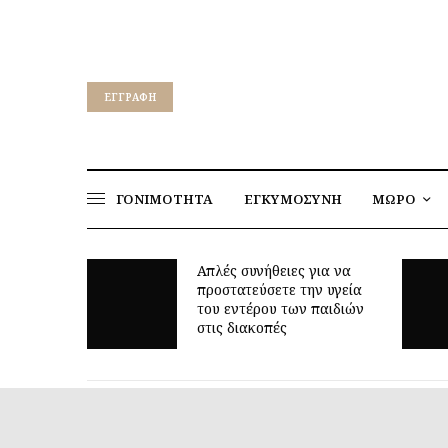
EΓΓΡΑΦΉ
ΓΟΝΙΜΟΤΗΤΑ
ΕΓΚΥΜΟΣΥΝΗ
ΜΩΡΟ
για να
ν υγεία
Γιατί τα οκτώ μπορεί να
 παιδιών
είναι τόσο δύσκολη ηλικία;