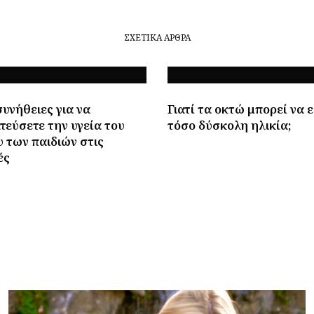
ΣΧΕΤΙΚΆ ΆΡΘΡΑ
υνήθειες για να
Γιατί τα οκτώ μπορεί να ε
τεύσετε την υγεία του
τόσο δύσκολη ηλικία;
 των παιδιών στις
ές