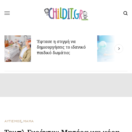
Μ
Έφτασε η στιγμή να
β
δημιουργήσεις το ιδανικό
α
παιδικό δωμάτιο;
έ
ΑΥΤΙΣΜΟΣ
,
ΜΑΜΑ