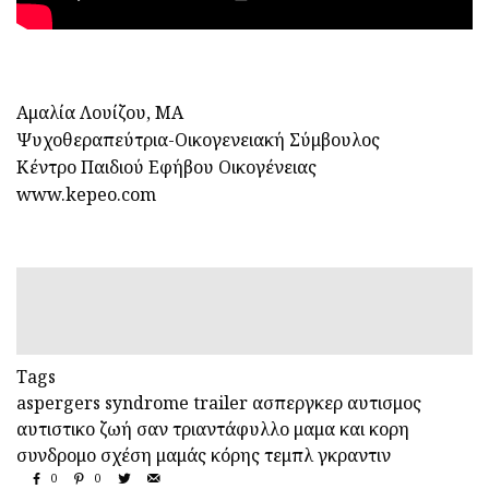
Αμαλία Λουίζου, ΜΑ
Ψυχοθεραπεύτρια-Οικογενειακή Σύμβουλος
Κέντρο Παιδιού Εφήβου Οικογένειας
www.kepeo.com
Tags
aspergers syndrome
trailer
ασπεργκερ
αυτισμος
αυτιστικο
ζωή σαν τριαντάφυλλο
μαμα και κορη
συνδρομο
σχέση μαμάς κόρης
τεμπλ γκραντιν
0
0