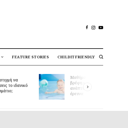
FEATURE STORIES
CHILDITFRIENDLY
Μαθήματα κολύμβησης για
στιγμή να
βρέφη και πρώιμη κινητική
σεις το ιδανικό
ανάπτυξη: τι δείχνει νέα
ωμάτιο;
έρευνα