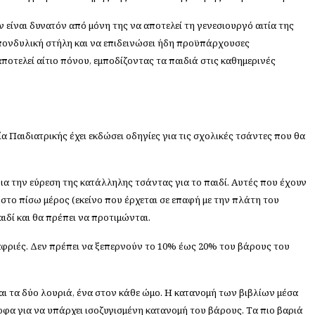
 είναι δυνατόν από μόνη της να αποτελεί τη γενεσιουργό αιτία της
σπονδυλική στήλη και να επιδεινώσει ήδη προϋπάρχουσες
αποτελεί αίτιο πόνου, εμποδίζοντας τα παιδιά στις καθημερινές
ία Παιδιατρικής έχει εκδώσει οδηγίες για τις σχολικές τσάντες που θα
για την εύρεση της κατάλληλης τσάντας για το παιδί. Αυτές που έχουν
 στο πίσω μέρος (εκείνο που έρχεται σε επαφή με την πλάτη του
αιδί και θα πρέπει να προτιμώνται.
λαφριές. Δεν πρέπει να ξεπερνούν το 10% έως 20% του βάρους του
αι τα δύο λουριά, ένα στον κάθε ώμο. Η κατανομή των βιβλίων μέσα
ρφα για να υπάρχει ισοζυγισμένη κατανομή του βάρους. Τα πιο βαριά