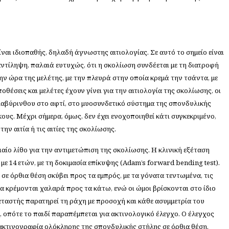
αι ιδιοπαθής, δηλαδή άγνωστης αιτιολογίας. Σε αυτό το σημείο είναι
ντίληψη, παλαιά ευτυχώς, ότι η σκολίωση συνδέεται με τη διατροφή
ην ώρα της μελέτης, με την πλευρά στην οποία κρεμά την τσάντα, με
θέσεις και μελέτες έχουν γίνει για την αιτιολογία της σκολίωσης, οι
λαβύρινθου στο αφτί, στο μυοσυνδετικό σύστημα της σπονδυλικής
ους. Μέχρι σήμερα, όμως, δεν έχει ενοχοποιηθεί κάτι συγκεκριμένο,
ην αιτία ή τις αιτίες της σκολίωσης.
ίο λίθο για την αντιμετώπιση της σκολίωσης. Η κλινική εξέταση
9 με 14 ετών, με τη δοκιμασία επίκυψης (Adam’s forward bending test).
 σε όρθια θέση σκύβει προς τα εμπρός, με τα γόνατα τεντωμένα, τις
να κρέμονται χαλαρά προς τα κάτω, ενώ οι ώμοι βρίσκονται στο ίδιο
εξεταστής παρατηρεί τη ράχη με προσοχή και κάθε ασυμμετρία του
 οπότε το παιδί παραπέμπεται για ακτινολογικό έλεγχο. Ο έλεγχος
ακτινογραφία ολόκληρης της σπονδυλικής στήλης σε όρθια θέση.