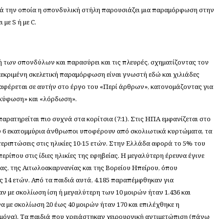
ά την οποία η σπονδυλική στήλη παρουσιάζει μια παραμόρφωση στην
με S ή με C.
 των σπονδύλων και παρασύρει και τις πλευρές, σχηματίζοντας τον
κεκριμένη σκελετική παραμόρφωση είναι γνωστή εδώ και χιλιάδες
ναφέρεται σε αυτήν στο έργο του «Περί άρθρων», κατονομάζοντας για
κύφωση» και «λόρδωση».
αρατηρείται πιο συχνά στα κορίτσια (7:1). Στις ΗΠΑ εμφανίζεται στο
 6 εκατομμύρια άνθρωποι υποφέρουν από σκολιωτικά κυρτώματα, τα
περιπτώσεις στις ηλικίες 10-15 ετών. Στην Ελλάδα αφορά το 5% του
ερίπου στις ίδιες ηλικίες της εφηβείας. Η μεγαλύτερη έρευνα έγινε
ίας, της Αιτωλοακαρνανίας και της Βορείου Ηπείρου, όπου
ως 14 ετών. Από τα παιδιά αυτά, 4.185 παραπέμφθηκαν για
ν με σκολίωση ίση ή μεγαλύτερη των 10 μοιρών ήταν 1.436 και
 με σκολίωση 20 έως 40 μοιρών ήταν 170 και επιλέχθηκε η
μόνα). Τα παιδιά που χρειάστηκαν χειρουργική αντιμετώπιση (πάνω