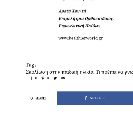
Αρετή Χουντή
Επιμελήτρια Ορθοπαιδικός,
Ευρωκλινική Παίδων
www.healthierworld.gr
Tags
Σκολίωση στην παιδική ηλικία. Τι πρέπει να γνωρ
0
0
0
SHARE
0
SHARES