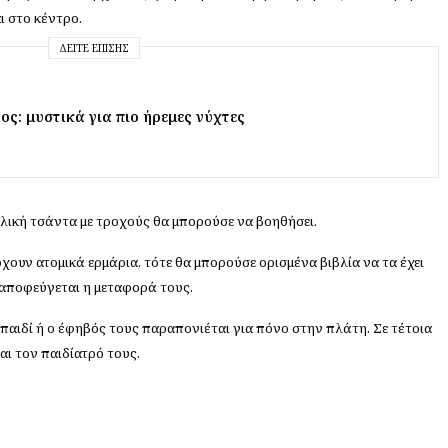
ι στο κέντρο.
ΔΕΊΤΕ ΕΠΊΣΗΣ
ος: μυστικά για πιο ήρεμες νύχτες
ολική τσάντα με τροχούς θα μπορούσε να βοηθήσει.
χουν ατομικά ερμάρια, τότε θα μπορούσε ορισμένα βιβλία να τα έχει
να αποφεύγεται η μεταφορά τους.
 παιδί ή ο έφηβός τους παραπονιέται για πόνο στην πλάτη. Σε τέτοια
ι τον παιδίατρό τους.