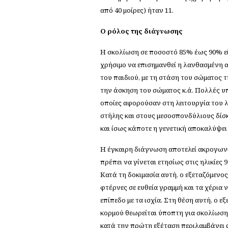
από 40 μοίρες) ήταν 11.
Ο
ρόλος της διάγνωσης
Η σκολίωση σε ποσοστό 85% έως 90% είν
χρήσιμο να επισημανθεί η λανθασμένη α
του παιδιού, με τη στάση του σώματος τ
την άσκηση του σώματος κ.ά. Πολλές υπο
οποίες αφορούσαν στη λειτουργία του 
στήλης και στους μεσοσπονδύλιους δίσκ
και ίσως κάποτε η γενετική αποκαλύψει τ
Η έγκαιρη διάγνωση αποτελεί ακρογωνια
πρέπει να γίνεται ετησίως στις ηλικίες 
Κατά τη δοκιμασία αυτή, ο εξεταζόμενος
φτέρνες σε ευθεία γραμμή και τα χέρια 
επίπεδο με τα ισχία. Στη θέση αυτή, ο 
κορμού θεωρείται ύποπτη για σκολίωση,
κατά την πρώτη εξέταση περιλαμβάνει 