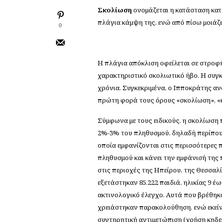
Σκολίωση
ονομάζεται η κατάσταση κατ
πλάγια κάμψη της, ενώ από πίσω μοιάζει 
0
Η πλάγια απόκλιση οφείλεται σε στροφή
χαρακτηριστικό σκολιωτικό ήβο. Η συγ
χρόνια. Συγκεκριμένα, ο Ιπποκράτης α
πρώτη φορά τους όρους «σκολίωση», «
Σύμφωνα με τους ειδικούς, η σκολίωση π
2%-3% του πληθυσμού, δηλαδή περίπου
οποία εμφανίζονται στις περισσότερες 
πληθυσμού και κάνει την εμφάνισή της π
στις περιοχές της Ηπείρου, της Θεσσαλ
εξετάστηκαν 85.222 παιδιά, ηλικίας 9 έ
ακτινολογικό έλεγχο. Αυτά που βρέθηκα
χρειάστηκαν παρακολούθηση, ενώ εκείνα
συντηρητική αντιμετώπιση (χρήση κηδε