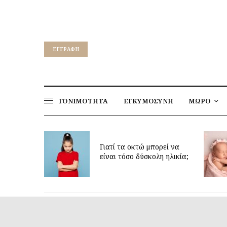
EΓΓΡΑΦΉ
ΓΟΝΙΜΟΤΗΤΑ
ΕΓΚΥΜΟΣΥΝΗ
ΜΩΡΟ
για να
ν υγεία
Γιατί τα οκτώ μπορεί να
παιδιών
είναι τόσο δύσκολη ηλικία;