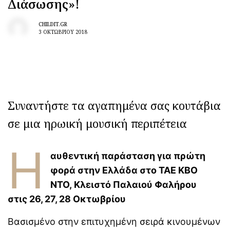
Διάσωσης»!
Μαθήματα κολύμβησης για
βρέφη και πρώιμη κινητική
CHILDIT.GR
ανάπτυξη: τι δείχνει νέα
3 ΟΚΤΩΒΡΊΟΥ 2018
έρευνα
Διεθνής Ημέρα Φιλίας
30/7: Tα οφέλη της φιλίας
στην ψυχική υγεία και
ανάπτυξη των παιδιών
Συναντήστε τα αγαπημένα σας κουτάβια
Ιδέες για καθημερινό
παιχνίδι που υποστηρίζουν
σε μια ηρωική μουσική περιπέτεια
την ανάπτυξη του μωρού
Η
Εφηβική ακμή: πώς να
αυθεντική παράσταση για πρώτη
επιλέξετε τη σωστή
φορά στην Ελλάδα στο
ΤΑΕ ΚΒΟ
θεραπεία
ΝΤΟ,
Κλειστό Παλαιού Φαλήρου
στις
26, 27, 28 Οκτωβρίου
Η δεύτερη εγκυμοσύνη
αλλάζει τον εγκέφαλο με
διαφορετικό τρόπο
Βασισμένο στην επιτυχημένη σειρά κινουμένων