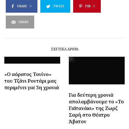
SHARE
0
TWEET
PIN
0
SHARE
ΣΧΕΤΙΚΆ ΆΡΘΡΑ
«Ο αόρατος Τονίνο»
του Τζάνι Ροντάρι μας
περιμένει για 3η χρονιά
Για δεύτερη χρονιά
απολαμβάνουμε το «Το
Γαϊτανάκι» της Ζωρζ
Σαρή στο Θέατρο
Άβατον