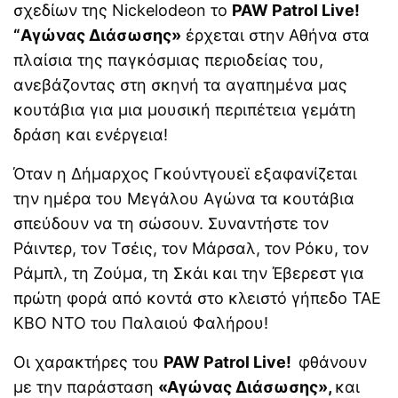
σχεδίων της Nickelodeon το
PAW Patrol Live!
Γιατί τα οικογενειακά
“Αγώνας Διάσωσης»
ταξίδια μπορεί να είναι
έρχεται στην Αθήνα στα
δύσκολα για παιδιά με
πλαίσια της παγκόσμιας περιοδείας του,
ADHD ή αυτισμό
ανεβάζοντας στη σκηνή τα αγαπημένα μας
Οι αόρατες γονεϊκές
κουτάβια για μια μουσική περιπέτεια γεμάτη
ανάγκες πίσω από τις
καθημερινές φράσεις των
δράση και ενέργεια!
γονέων
Όταν η Δήμαρχος Γκούντγουεϊ εξαφανίζεται
Συμβουλές ειδικών για τις
την ημέρα του Μεγάλου Αγώνα τα κουτάβια
σχέσεις με τα πεθερικά
σπεύδουν να τη σώσουν. Συναντήστε τον
Ράιντερ, τον Τσέις, τον Μάρσαλ, τον Ρόκυ, τον
Ράμπλ, τη Ζούμα, τη Σκάι και την Έβερεστ για
πρώτη φορά από κοντά στο κλειστό γήπεδο ΤΑΕ
ΚΒΟ ΝΤΟ του Παλαιού Φαλήρου!
Οι χαρακτήρες του
PAW Patrol Live!
φθάνουν
με την παράσταση
«Αγώνας Διάσωσης»,
και