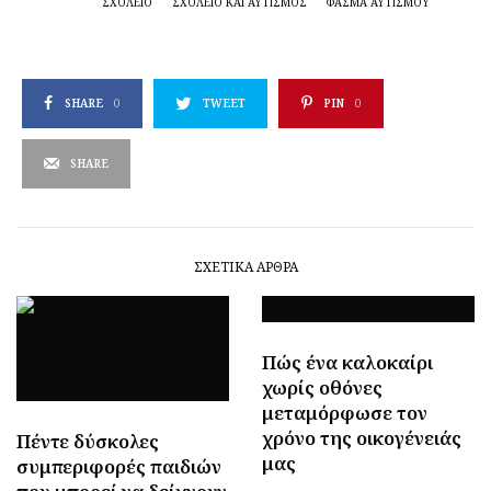
ΣΧΟΛΕΊΟ
ΣΧΟΛΕΊΟ ΚΑΙ ΑΥΤΙΣΜΌΣ
ΦΆΣΜΑ ΑΥΤΙΣΜΟΎ
SHARE
0
TWEET
PIN
0
SHARE
ΣΧΕΤΙΚΆ ΆΡΘΡΑ
Πώς ένα καλοκαίρι
χωρίς οθόνες
μεταμόρφωσε τον
χρόνο της οικογένειάς
Πέντε δύσκολες
μας
συμπεριφορές παιδιών