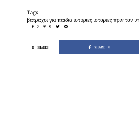
Tags
βατραχοι
για παιδια
ιστοριες
ιστοριες πριν τον υ
0
0
0
SHARE
0
SHARES