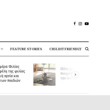
FEATURE STORIES
CHILDITFRIENDLY
μέρα Φιλίας
Ιδέες για καθημερινό
φέλη της φιλίας
παιχνίδι που υποστηρίζουν
κή υγεία και
την ανάπτυξη του μωρού
των παιδιών