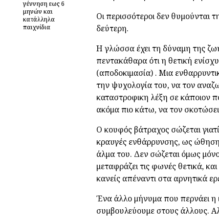
γέννηση εως 6
μηνών και
Οι περισσότεροι δεν θυμούνται 
κατάλληλα
παιχνίδια
δεύτερη.
Η γλώσσα έχει τη δύναμη της ζω
πεντακάθαρα ότι η θετική ενίσχυ
(αποδοκιμασία) . Μια ενθαρρυντι
την ψυχολογία του, να τον αναζω
καταστροφικη λέξη σε κάποιον πο
ακόμα πιο κάτω, να τον σκοτώσει
Ο κουφός βάτραχος σώζεται γιατί
κραυγές ενθάρρυνσης, ως ώθηση 
άλμα του. Δεν σώζεται όμως μόνο
μεταφράζει τις φωνές θετικά, κα
κανείς απέναντι στα αρνητικά ερ
Ένα άλλο μήνυμα που περνάει η ισ
συμβουλεύουμε στους άλλους. Αλ