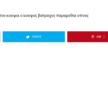
πνο
κουφοι
ο κουφος βατραχος
παραμυθια
υπνος
TWEET
PIN
0