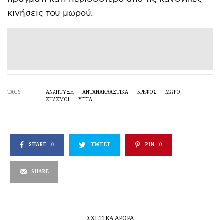
κινήσεις του μωρού.
TAGS
ΑΝΆΠΤΥΞΗ
ΑΝΤΑΝΑΚΛΑΣΤΙΚΑ
ΒΡΈΦΟΣ
ΜΩΡΌ
ΣΠΑΣΜΟΙ
ΥΓΕΊΑ
SHARE
0
TWEET
PIN
0
SHARE
ΣΧΕΤΙΚΆ ΆΡΘΡΑ