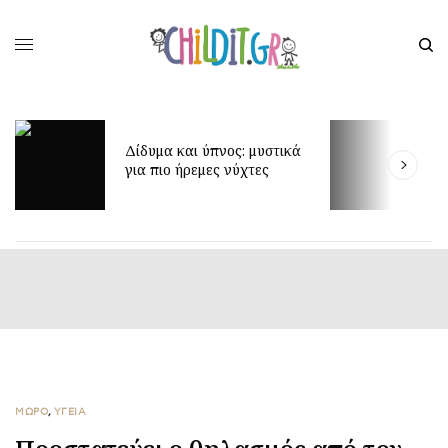
Έ
Δίδυμα και ύπνος: μυστικά
δ
για πιο ήρεμες νύχτες
π
ΜΩΡΟ
,
ΥΓΕΙΑ