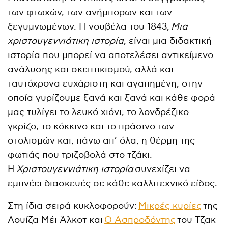
των φτωχών, των ανήμπορων και των
ξεγυμνωμένων. Η νουβέλα του 1843,
Μια
χριστουγεννιάτικη ιστορία
, είναι μια διδακτική
ιστορία που μπορεί να αποτελέσει αντικείμενο
ανάλυσης και σκεπτικισμού, αλλά και
ταυτόχρονα ευχάριστη και αγαπημένη, στην
οποία γυρίζουμε ξανά και ξανά και κάθε φορά
μας τυλίγει το λευκό χιόνι, το λονδρέζικο
γκρίζο, το κόκκινο και το πράσινο των
στολισμών και, πάνω απ’ όλα, η θέρμη της
φωτιάς που τριζοβολά στο τζάκι.
Η
Χριστουγεννιάτικη ιστορία
συνεχίζει να
εμπνέει διασκευές σε κάθε καλλιτεχνικό είδος.
Στη ίδια σειρά κυκλοφορούν:
Μικρές κυρίες
της
Λουίζα Μέι Άλκοτ και
Ο Ασπροδόντης
του Τζακ