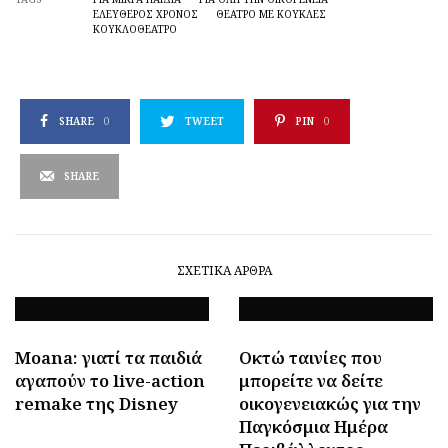
ΕΛΕΥΘΕΡΟΣ ΧΡΟΝΟΣ
ΘΈΑΤΡΟ ΜΕ ΚΟΎΚΛΕΣ
ΚΟΥΚΛΟΘΈΑΤΡΟ
SHARE
0
TWEET
PIN
0
SHARE
ΣΧΕΤΙΚΆ ΆΡΘΡΑ
Moana: γιατί τα παιδιά
Οκτώ ταινίες που
αγαπούν το live-action
μπορείτε να δείτε
remake της Disney
οικογενειακώς για την
Παγκόσμια Ημέρα