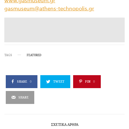
www.gasmuseum.gr
gasmuseum@athens-technopolis.gr
TAGS
FEATURED
SHARE
0
TWEET
PIN
0
SHARE
ΣΧΕΤΙΚΆ ΆΡΘΡΑ