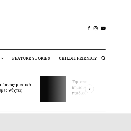
FEATURE STORIES
CHILDITFRIENDLY
Μαθήματα κολύμβησης για
στιγμή να
βρέφη και πρώιμη κινητική
σεις το ιδανικό
ανάπτυξη: τι δείχνει νέα
ωμάτιο;
έρευνα