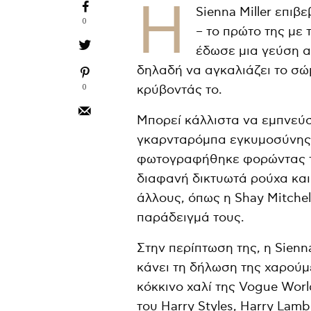
Η
Sienna Miller επιβ
0
– το πρώτο της με τ
έδωσε μια γεύση α
δηλαδή να αγκαλιάζει το σώμ
0
κρύβοντάς το.
Μπορεί κάλλιστα να εμπνεύσ
γκαρνταρόμπα εγκυμοσύνης
φωτογραφήθηκε φορώντας τα
διαφανή δικτυωτά ρούχα και
άλλους, όπως η Shay Mitchell
παράδειγμά τους.
Στην περίπτωση της, η Sien
κάνει τη δήλωση της χαρούμ
κόκκινο χαλί της Vogue Worl
του Harry Styles, Harry Lamb