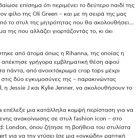
εβαίωσε επίσημα ότι περιμένει το δεύτερο παιδί της
ον φίλο της Oli Green – και με τη σειρά της μας
πό το στυλ της μητρότητας που θα ακολουθήσει…
α της που αλλάζει γιορτάζοντάς το, κι όχι
τηκε από άτομα όπως η Rihanna, της οποίας η
 απέκτησε γρήγορα εμβληματική θέση αφού
 πάντα, από ανοιχτόχρωμα crop tops μέχρι
 στις δύο εγκυμοσύνες της – παρακινώντας
, η Jessie J και Kylie Jenner, να ακολουθήσουν το
na επέλεξε μια κατάλληλα κομψή περίσταση για να
ενης ανακοίνωσης σε στυλ fashion icon – στο
d: London, όπου ζήτησε τη βοήθεια του στυλίστα
ert για να την ντύσει (σε μια «ογκώδη» ραπτική