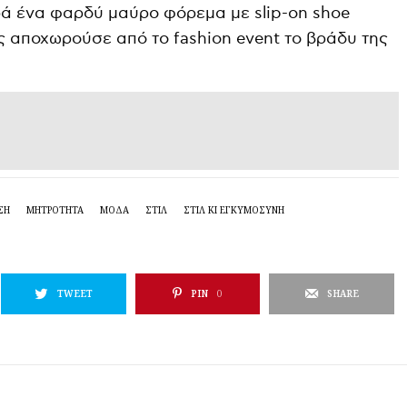
ά ένα φαρδύ μαύρο φόρεμα με slip-on shoe
ς αποχωρούσε από το fashion event το βράδυ της
ΣΗ
ΜΗΤΡΌΤΗΤΑ
ΜΟΔΑ
ΣΤΙΛ
ΣΤΙΛ ΚΙ ΕΓΚΥΜΟΣΎΝΗ
TWEET
PIN
0
SHARE