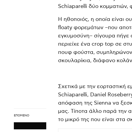
Schiaparelli δύο κομματιών, 
Η ηθοποιός, η οποία είναι ο
floaty φορεμάτων –που αποτ
εγκυμοσύνη– σίγουρα πήγε σ
περιείχε ένα crop top σε σ
πουφ φούστα, συμπληρώνοντ
σκουλαρίκια, διάφανο κολάν
Σχετικά με την εορταστική ε
Schiaparelli, Daniel Roseber
απόφαση της Sienna να ξεσκε
μας. Τίποτα άλλο παρά την α
ΕΠΌΜΕΝΟ
το μικρό της που είναι στα σ