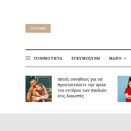
EΓΓΡΑΦΉ
ΓΟΝΙΜΟΤΗΤΑ
ΕΓΚΥΜΟΣΥΝΗ
ΜΩΡΟ
για να
ν υγεία
Γιατί τα οκτώ μπορεί να
παιδιών
είναι τόσο δύσκολη ηλικία;