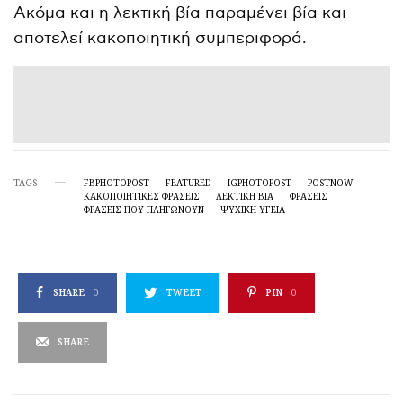
Ακόμα και η λεκτική βία παραμένει βία και
αποτελεί κακοποιητική συμπεριφορά.
TAGS
FBPHOTOPOST
FEATURED
IGPHOTOPOST
POSTNOW
ΚΑΚΟΠΟΙΗΤΙΚΈΣ ΦΡΆΣΕΙΣ
ΛΕΚΤΙΚΗ ΒΙΑ
ΦΡΆΣΕΙΣ
ΦΡΆΣΕΙΣ ΠΟΥ ΠΛΗΓΏΝΟΥΝ
ΨΥΧΙΚΉ ΥΓΕΊΑ
SHARE
0
TWEET
PIN
0
SHARE