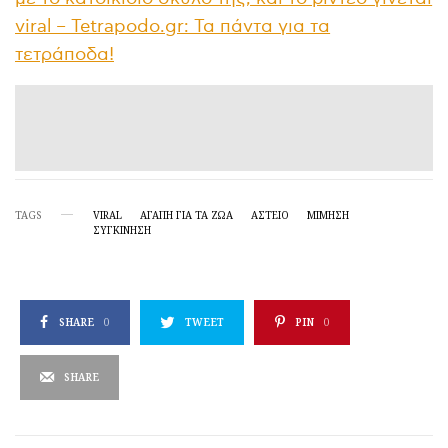
viral – Tetrapodo.gr: Τα πάντα για τα
τετράποδα!
TAGS
VIRAL
ΑΓΆΠΗ ΓΙΑ ΤΑ ΖΏΑ
ΑΣΤΕΊΟ
ΜΙΜΗΣΗ
ΣΥΓΚΊΝΗΣΗ
SHARE
0
TWEET
PIN
0
SHARE