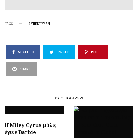
TAGS
ΣΥΝΕΝΤΕΥΞΗ
SHARE
0
TWEET
PIN
0
SHARE
ΣΧΕΤΙΚΆ ΆΡΘΡΑ
H Miley Cyrus μόλις
έγινε Barbie