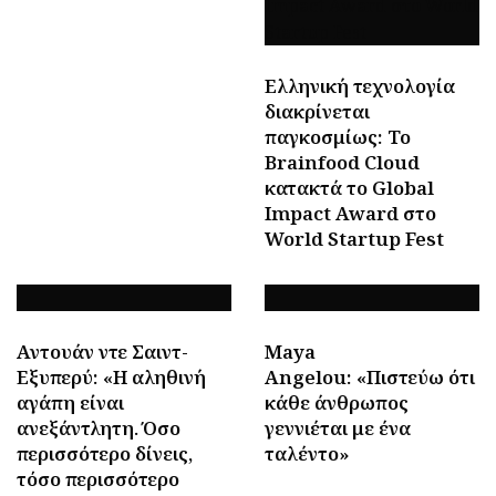
Ελληνική τεχνολογία
διακρίνεται
παγκοσμίως: Το
Brainfood Cloud
κατακτά το Global
Impact Award στο
World Startup Fest
Αντουάν ντε Σαιντ-
Maya
Εξυπερύ: «Η αληθινή
Angelou: «Πιστεύω ότι
αγάπη είναι
κάθε άνθρωπος
ανεξάντλητη. Όσο
γεννιέται με ένα
περισσότερο δίνεις,
ταλέντο»
τόσο περισσότερο