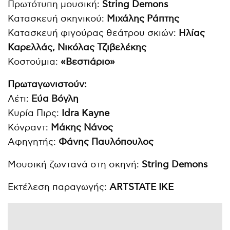
Πρωτότυπη μουσική:
String
Demons
Κατασκευή σκηνικού:
Μιχάλης Ράπτης
Κατασκευή φιγούρας θεάτρου σκιών:
Ηλίας
Καρελλάς, Νικόλας Τζιβελέκη
ς
Κοστούμια:
«Βεστιάριο»
Πρωταγωνιστούν:
Λέτι:
Εύα Βόγλη
Κυρία Πιρς:
Idra
Kayne
Κόνραντ:
Μάκης Νάνος
Αφηγητής:
Φάνης Παυλόπουλος
Μουσική ζωντανά στη σκηνή:
String
Demons
Εκτέλεση παραγωγής:
ARΤSTATE IKE