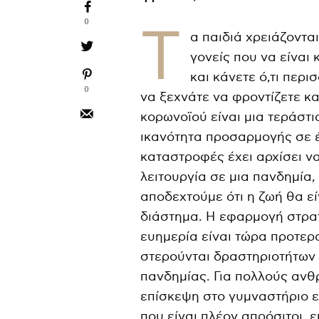
0
Τ
α παιδιά χρειάζοντα
γονείς που να είναι
και κάνετε ό,τι περι
0
να ξεχνάτε να φροντίζετε κα
κορωνοϊού είναι μια τεράστι
ικανότητα προσαρμογής σε έ
καταστροφές έχει αρχίσει να 
λειτουργία σε μια πανδημία,
αποδεχτούμε ότι η ζωή θα εί
διάστημα. Η εφαρμογή στρα
ευημερία είναι τώρα προτερα
στερούνται δραστηριοτήτων
πανδημίας. Για πολλούς ανθ
επίσκεψη στο γυμναστήριο ε
που είναι πλέον απρόσιτοι, ε