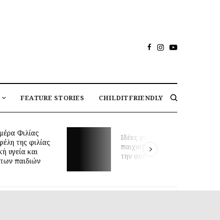
FEATURE STORIES
CHILDITFRIENDLY
μέρα Φιλίας
Ιδέες για καθημερινό
φέλη της φιλίας
παιχνίδι που υποστηρίζουν
κή υγεία και
την ανάπτυξη του μωρού
των παιδιών