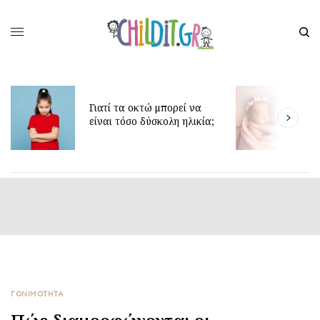
Δίδυμα και ύπνος: μυστικά
για πιο ήρεμες νύχτες
ΓΟΝΙΜΟΤΗΤΑ