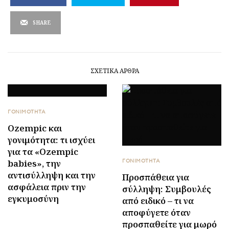
SHARE
ΣΧΕΤΙΚΆ ΆΡΘΡΑ
ΓΟΝΙΜΟΤΗΤΑ
Ozempic και
γονιμότητα: τι ισχύει
για τα «Ozempic
babies», την
ΓΟΝΙΜΟΤΗΤΑ
αντισύλληψη και την
Προσπάθεια για
ασφάλεια πριν την
σύλληψη: Συμβουλές
εγκυμοσύνη
από ειδικό – τι να
αποφύγετε όταν
προσπαθείτε για μωρό