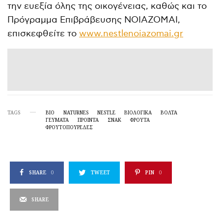
την ευεξία όλης της οικογένειας, καθώς και το
Πρόγραμμα Επιβράβευσης ΝΟΙΑΖΟΜΑΙ,
επισκεφθείτε το
www.nestlenoiazomai.gr
TAGS
BIO
NATURNES
NESTLE
ΒΙΟΛΟΓΙΚΑ
ΒΟΛΤΑ
ΓΕΥΜΑΤΑ
ΠΡΟΙΝΤΑ
ΣΝΑΚ
ΦΡΟΥΤΑ
ΦΡΟΥΤΟΠΟΥΡΕΔΕΣ
SHARE
0
TWEET
PIN
0
SHARE