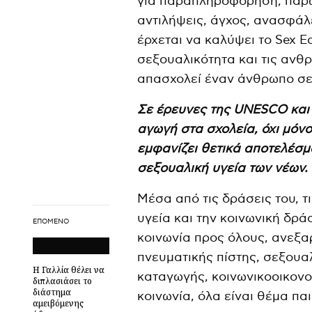
για παραπληροφόρηση, παρω
αντιλήψεις, άγχος, ανασφάλε
έρχεται να καλύψει το Sex E
σεξουαλικότητα και τις ανθ
απασχολεί έναν άνθρωπο σε 
Σε έρευνες της UNESCO και
αγωγή στα σχολεία, όχι μό
εμφανίζει θετικά αποτελέσμ
σεξουαλική υγεία των νέων.
Μέσα από τις δράσεις του, τ
υγεία και την κοινωνική δρά
ΕΠΌΜΕΝΟ
κοινωνία προς όλους, ανεξα
πνευματικής πίστης, σεξου
Η Γαλλία θέλει να
καταγωγής, κοινωνικοοικονομ
διπλασιάσει το
διάστημα
κοινωνία, όλα είναι θέμα παι
αμειβόμενης