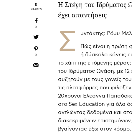
H Στέγη του Ιδρύματος Ω
0
SHARES
έχει απαντήσεις
0
Σ
υντάκτης: Ρόμυ Μελ
Πώς είναι η πρώτη 
ή δύσκολα κάνεις c
0
το χάπι της επόμενης μέρας;
του Ιδρύματος Ωνάση, με 12
συζητούν με τους γονείς του
τις πλατφόρμες που φιλοξενο
20χρονοι Ελεάννα Παπαδοκω
στο Sex Education για όλα 
αντλώντας δεδομένα και στοι
διακεκριμένων επιστημόνων,
βγαίνοντας έξω στον κόσμο. 