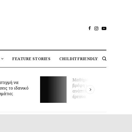
FEATURE STORIES
CHILDITFRIENDLY
Μαθήματα κολύμβησης για
στιγμή να
βρέφη και πρώιμη κινητική
σεις το ιδανικό
ανάπτυξη: τι δείχνει νέα
ωμάτιο;
έρευνα