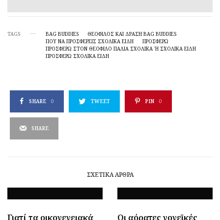
TAGS
BAG BUDDIES
ΘΕΌΦΙΛΟΣ ΚΑΙ ΔΡΆΣΗ BAG BUDDIES
ΠΟΥ ΝΑ ΠΡΟΣΦΈΡΕΙΣ ΣΧΟΛΙΚΆ ΕΊΔΗ
ΠΡΟΣΦΈΡΩ
ΠΡΟΣΦΈΡΩ ΣΤΟΝ ΘΕΌΦΙΛΟ ΠΑΛΙΆ ΣΧΟΛΙΚΆ Ή ΣΧΟΛΙΚΆ ΕΊΔΗ
ΠΡΟΣΦΈΡΩ ΣΧΟΛΙΚΆ ΕΊΔΗ
SHARE
0
TWEET
PIN
0
SHARE
ΣΧΕΤΙΚΆ ΆΡΘΡΑ
Γιατί τα οικογενειακά
Οι αόρατες γονεϊκές