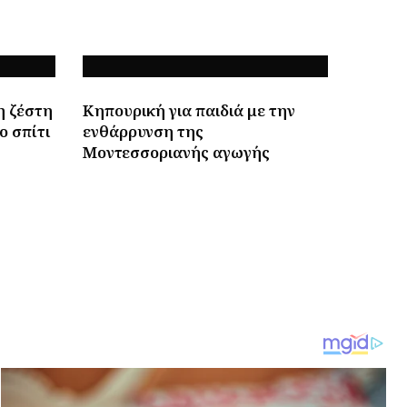
η ζέστη
Κηπουρική για παιδιά με την
ο σπίτι
ενθάρρυνση της
Μοντεσσοριανής αγωγής