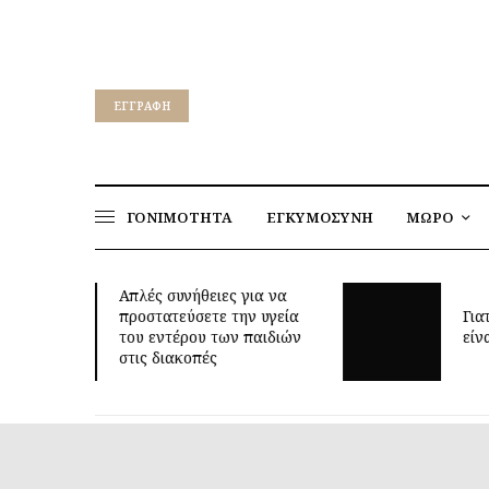
EΓΓΡΑΦΉ
ΓΟΝΙΜΟΤΗΤΑ
ΕΓΚΥΜΟΣΥΝΗ
ΜΩΡΟ
για να
ν υγεία
Γιατί τα οκτώ μπορεί να
παιδιών
είναι τόσο δύσκολη ηλικία;