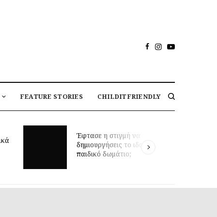
FEATURE STORIES
CHILDITFRIENDLY
Μαθήματα κολύμβησης για
στιγμή να
βρέφη και πρώιμη κινητική
σεις το ιδανικό
ανάπτυξη: τι δείχνει νέα
ωμάτιο;
έρευνα