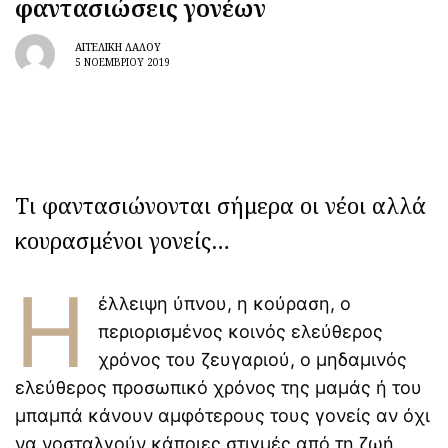
φαντασιώσεις γονέων
Μαθήματα κολύμβησης για
βρέφη και πρώιμη κινητική
ΑΓΓΕΛΙΚΉ ΛΆΛΟΥ
ανάπτυξη: τι δείχνει νέα
5 ΝΟΕΜΒΡΊΟΥ 2019
έρευνα
Διεθνής Ημέρα Φιλίας
30/7: Tα οφέλη της φιλίας
στην ψυχική υγεία και
ανάπτυξη των παιδιών
Τι φαντασιώνονται σήμερα οι νέοι αλλά
Ιδέες για καθημερινό
παιχνίδι που υποστηρίζουν
κουρασμένοι γονείς…
την ανάπτυξη του μωρού
Η
Εφηβική ακμή: πώς να
έλλειψη ύπνου, η κούραση, ο
επιλέξετε τη σωστή
περιορισμένος κοινός ελεύθερος
θεραπεία
χρόνος του ζευγαριού, ο μηδαμινός
ελεύθερος προσωπικό χρόνος της μαμάς ή του
Η δεύτερη εγκυμοσύνη
αλλάζει τον εγκέφαλο με
μπαμπά κάνουν αμφότερους τους γονείς αν όχι
διαφορετικό τρόπο
να νοσταλγούν κάποιες στιγμές από τη ζωή