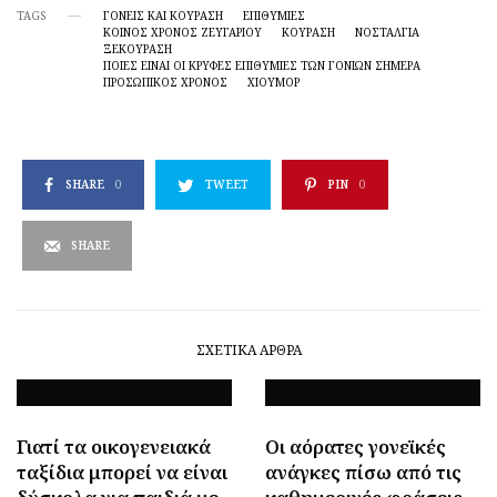
TAGS
ΓΟΝΕΊΣ ΚΑΙ ΚΟΎΡΑΣΗ
ΕΠΙΘΥΜΊΕΣ
ΚΟΙΝΌΣ ΧΡΌΝΟΣ ΖΕΥΓΑΡΙΟΎ
ΚΟΥΡΑΣΗ
ΝΟΣΤΑΛΓΊΑ
ΞΕΚΟΥΡΑΣΗ
ΠΟΙΕΣ ΕΊΝΑΙ ΟΙ ΚΡΥΦΈΣ ΕΠΙΘΥΜΊΕΣ ΤΩΝ ΓΟΝΙΏΝ ΣΉΜΕΡΑ
ΠΡΟΣΩΠΙΚΌΣ ΧΡΌΝΟΣ
ΧΙΟΥΜΟΡ
SHARE
0
TWEET
PIN
0
SHARE
ΣΧΕΤΙΚΆ ΆΡΘΡΑ
Γιατί τα οικογενειακά
Οι αόρατες γονεϊκές
ταξίδια μπορεί να είναι
ανάγκες πίσω από τις