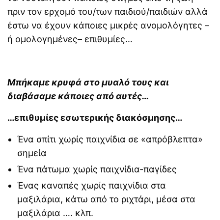
Γιατί τα οικογενειακά
πριν τον ερχομό του/των παιδιού/παιδιών αλλά
ταξίδια μπορεί να είναι
έστω να έχουν κάποιες μικρές ανομολόγητες –
δύσκολα για παιδιά με
ADHD ή αυτισμό
ή ομολογημένες– επιθυμίες…
Οι αόρατες γονεϊκές
ανάγκες πίσω από τις
καθημερινές φράσεις των
Μπήκαμε κρυφά στο μυαλό τους και
γονέων
διαβάσαμε κάποιες από αυτές…
Συμβουλές ειδικών για τις
σχέσεις με τα πεθερικά
…επιθυμίες εσωτερικής διακόσμησης…
Ένα σπίτι χωρίς παιχνίδια σε «απρόβλεπτα»
σημεία
Ένα πάτωμα χωρίς παιχνίδια-παγίδες
Ένας καναπές χωρίς παιχνίδια στα
μαξιλάρια, κάτω από το ριχτάρι, μέσα στα
μαξιλάρια …. κλπ.