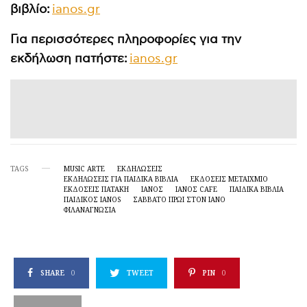
βιβλίο:
ianos.gr
Για περισσότερες πληροφορίες για την
εκδήλωση πατήστε:
ianos.gr
TAGS
MUSIC ARTE
ΕΚΔΗΛΏΣΕΙΣ
ΕΚΔΗΛΏΣΕΙΣ ΓΙΑ ΠΑΙΔΙΚΆ ΒΙΒΛΊΑ
ΕΚΔΌΣΕΙΣ ΜΕΤΑΊΧΜΙΟ
ΕΚΔΌΣΕΙΣ ΠΑΤΆΚΗ
ΙΑΝΟΣ
ΙΑΝΌΣ CAFE
ΠΑΙΔΙΚΆ ΒΙΒΛΊΑ
ΠΑΙΔΙΚΌΣ ΙΑΝOS
ΣΆΒΒΑΤΟ ΠΡΩΊ ΣΤΟΝ ΙΑΝΌ
ΦΙΛΑΝΑΓΝΩΣΙΑ
SHARE
0
TWEET
PIN
0