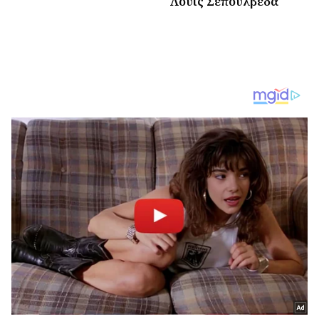
Λουίς Σεπούλβεδα