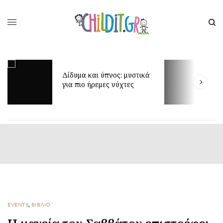
Έ
Δίδυμα και ύπνος: μυστικά
δ
για πιο ήρεμες νύχτες
π
EVENTS
,
ΒΙΒΛΙΟ