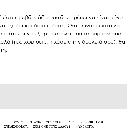
ή έστω η εβδομάδα σου δεν πρέπει να είναι μόνο
νο έξοδοι και διασκέδαση. Ούτε είναι σωστό να
ομμάτι και να εξαρτάται όλο σου το σύμπαν από
καλά (π.χ. χωρίσεις, ή χάσεις την δουλειά σου), θα
τη.
ΟΣ
ΕΠΙΘΥΜΊΕΣ
ΕΡΓΑΣΊΑ
ΖΉΣΕ ΌΠΩΣ ΘΈΛΕΙΣ
ΚΟΙΝΩΝΙΚΉ ΖΩΉ
ΣΥΝΑΙΣΘΗΜΑΤΑ
ΣΧΈΣΗ ΜΕ ΤΟΥΣ ΆΛΛΟΥΣ
ΨΥΧΟΛΟΓΙΑ