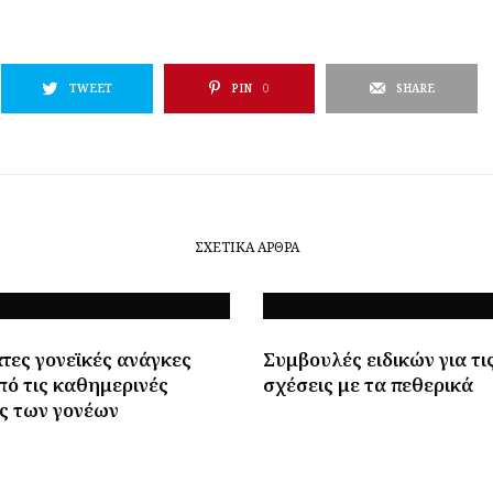
TWEET
PIN
0
SHARE
ΣΧΕΤΙΚΆ ΆΡΘΡΑ
τες γονεϊκές ανάγκες
Συμβουλές ειδικών για τι
πό τις καθημερινές
σχέσεις με τα πεθερικά
ς των γονέων