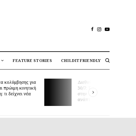
FEATURE STORIES
CHILDITFRIENDLY
 κολύμβησης για
Διεθνής Ημέρα Φιλίας
 πρώιμη κινητική
30/7: Tα οφέλη της φιλίας
τι δείχνει νέα
στην ψυχική υγεία και
ανάπτυξη των παιδιών