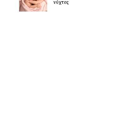
νύχτες