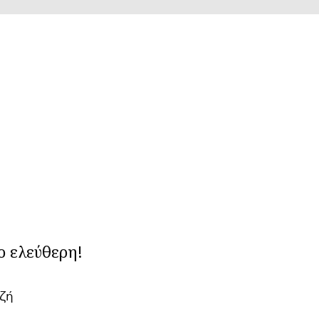
ιο ελεύθερη!
ζή