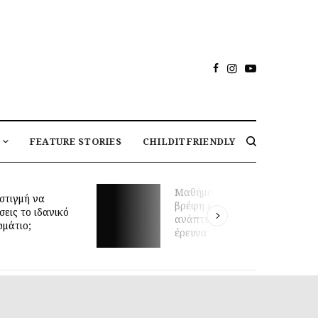
FEATURE STORIES
CHILDITFRIENDLY
Μαθήματα κολύμβησης για
στιγμή να
βρέφη και πρώιμη κινητική
σεις το ιδανικό
ανάπτυξη: τι δείχνει νέα
ωμάτιο;
έρευνα