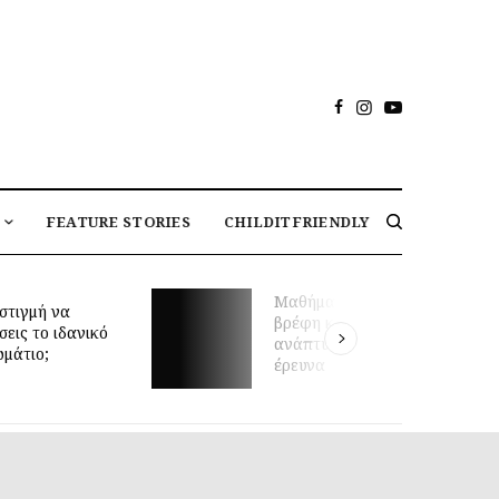
FEATURE STORIES
CHILDITFRIENDLY
Μαθήματα κολύμβησης για
στιγμή να
βρέφη και πρώιμη κινητική
σεις το ιδανικό
ανάπτυξη: τι δείχνει νέα
ωμάτιο;
έρευνα