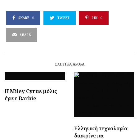
SHARE
0
TWEET
PIN
0
SHARE
ΣΧΕΤΙΚΆ ΆΡΘΡΑ
H Miley Cyrus μόλις
έγινε Barbie
Ελληνική τεχνολογία
διακρίνεται