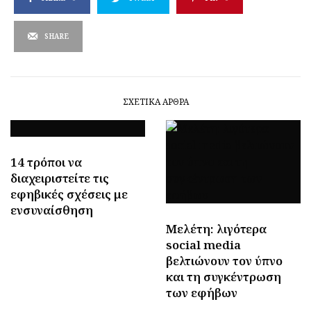
SHARE
ΣΧΕΤΙΚΆ ΆΡΘΡΑ
14 τρόποι να
διαχειριστείτε τις
εφηβικές σχέσεις με
ενσυναίσθηση
Μελέτη: λιγότερα
social media
βελτιώνουν τον ύπνο
και τη συγκέντρωση
των εφήβων