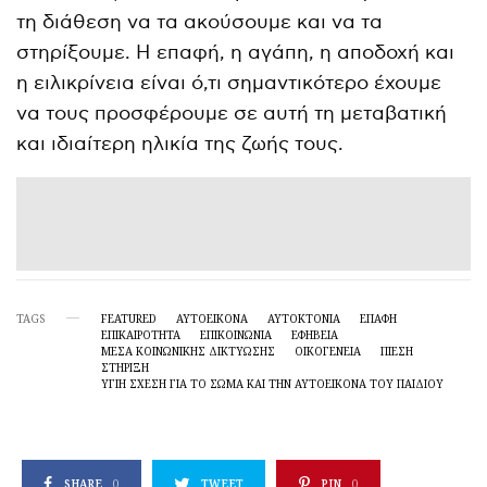
τη διάθεση να τα ακούσουμε και να τα
στηρίξουμε. Η επαφή, η αγάπη, η αποδοχή και
η ειλικρίνεια είναι ό,τι σημαντικότερο έχουμε
να τους προσφέρουμε σε αυτή τη μεταβατική
και ιδιαίτερη ηλικία της ζωής τους.
TAGS
FEATURED
ΑΥΤΟΕΙΚΌΝΑ
ΑΥΤΟΚΤΟΝΙΑ
ΕΠΑΦΗ
ΕΠΙΚΑΙΡΌΤΗΤΑ
ΕΠΙΚΟΙΝΩΝΙΑ
ΕΦΗΒΕΙΑ
ΜΈΣΑ ΚΟΙΝΩΝΙΚΉΣ ΔΙΚΤΎΩΣΗΣ
ΟΙΚΟΓΕΝΕΙΑ
ΠΙΕΣΗ
ΣΤΗΡΙΞΗ
ΥΓΙΉ ΣΧΈΣΗ ΓΙΑ ΤΟ ΣΏΜΑ ΚΑΙ ΤΗΝ ΑΥΤΟΕΙΚΌΝΑ ΤΟΥ ΠΑΙΔΙΟΎ
SHARE
0
TWEET
PIN
0