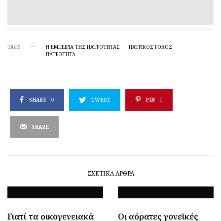
TAGS
Η ΕΜΠΕΙΡΊΑ ΤΗΣ ΠΑΤΡΌΤΗΤΑΣ
ΠΑΤΡΙΚΌΣ ΡΌΛΟΣ
ΠΑΤΡΌΤΗΤΑ
SHARE
0
TWEET
PIN
0
SHARE
ΣΧΕΤΙΚΆ ΆΡΘΡΑ
Γιατί τα οικογενειακά
Οι αόρατες γονεϊκές