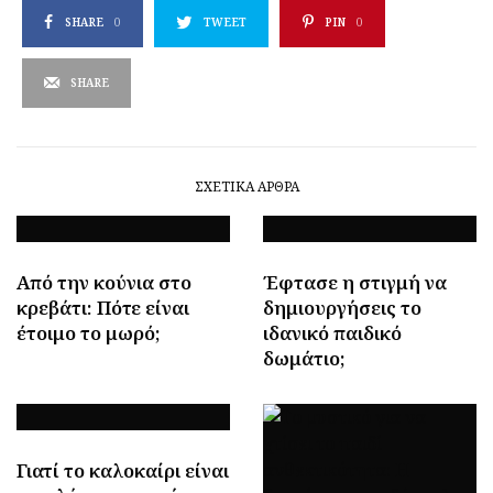
SHARE
0
TWEET
PIN
0
SHARE
ΣΧΕΤΙΚΆ ΆΡΘΡΑ
Από την κούνια στο
Έφτασε η στιγμή να
κρεβάτι: Πότε είναι
δημιουργήσεις το
έτοιμο το μωρό;
ιδανικό παιδικό
δωμάτιο;
Γιατί το καλοκαίρι είναι