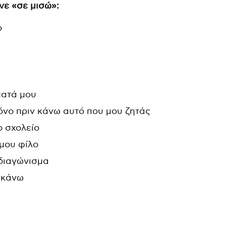
ένε «σε μισώ»:
ο
ματά μου
όνο πριν κάνω αυτό που μου ζητάς
ο σχολείο
μου φίλο
 διαγώνισμα
α κάνω