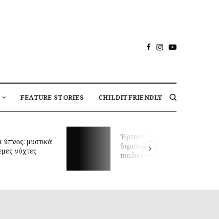
FEATURE STORIES
CHILDITFRIENDLY
Μαθήματα κολύμβησης για
στιγμή να
βρέφη και πρώιμη κινητική
σεις το ιδανικό
ανάπτυξη: τι δείχνει νέα
ωμάτιο;
έρευνα