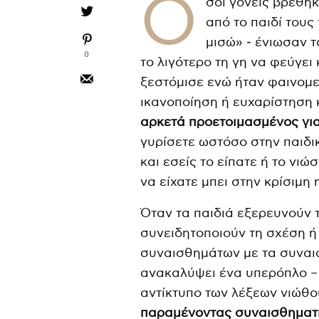
Ό
σοι γονείς βρέθη
από το παιδί του
μισώ» ‒ ένιωσαν τ
0
το λιγότερο τη γη να φεύγει 
ξεστόμισε ενώ ήταν φαινομε
ικανοποίηση ή ευχαρίστηση 
αρκετά προετοιμασμένος για 
γυρίσετε ωστόσο στην παιδικ
και εσείς το είπατε ή το νιώ
να είχατε μπει στην κρίσιμη 
Όταν τα παιδιά εξερευνούν 
συνειδητοποιούν τη σχέση ή
συναισθημάτων με τα συναι
ανακαλύψει ένα υπερόπλο – 
αντίκτυπο των λέξεων νιώθου
παραμένοντας συναισθηματι