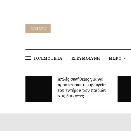
EΓΓΡΑΦΉ
ΓΟΝΙΜΟΤΗΤΑ
ΕΓΚΥΜΟΣΥΝΗ
ΜΩΡΟ
για να
ν υγεία
Γιατί τα οκτώ μπορεί να
παιδιών
είναι τόσο δύσκολη ηλικία;